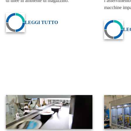
di linee in ambiente di magazzino.
l’asservimento 
macchine impac
LEGGI TUTTO
LE