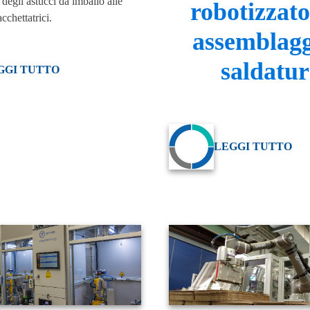
degli astucci da imballo alle
robotizzato
chettatrici.
assemblagg
saldatu
GGI TUTTO
LEGGI TUTTO