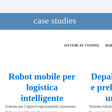
case studies
SISTEMI DI VISIONE
RO
Robot mobile per
Depal
logistica
e pre
intelligente
u
Sistema per l’approvvigionamento autonomo
Sistema robotiz