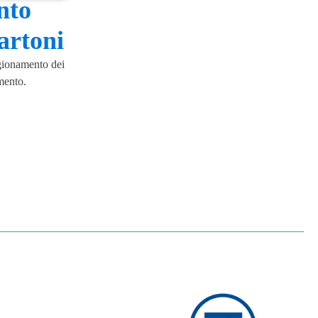
nto
artoni
gionamento dei
mento.