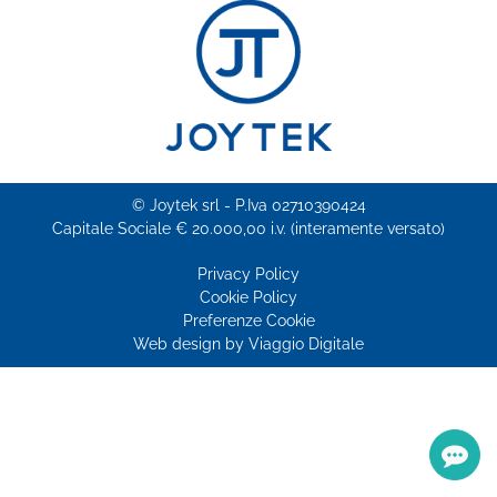
© Joytek srl - P.Iva 02710390424
Capitale Sociale € 20.000,00 i.v. (interamente versato)
Privacy Policy
Cookie Policy
Preferenze Cookie
Web design by
Viaggio Digitale